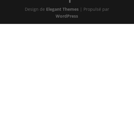
Design de
Elegant Themes
| Propulsé par
WordPress