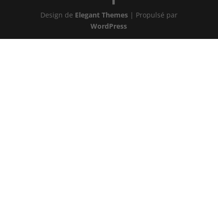
Design de
Elegant Themes
| Propulsé par
WordPress